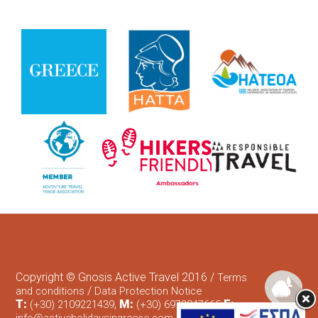
Copyright © Gnosis Active Travel 2016 /
Terms
/
and conditions
Data Protection Notice
T:
,
M:
E:
(+30) 2109221439
(+30) 6972847665