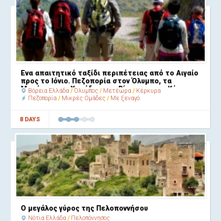
NGR 2A
Ένα απαιτητικό ταξίδι περιπέτειας από το Αιγαίο
προς το Ιόνιο. Πεζοπορία στον Όλυμπο, τα
Μετέωρα, τη Χαράδρα του Βίκου και την Κέρκυρα
Βόρεια Ελλάδα
Όλυμπος
Μετέωρα
Κέρκυρα
Πεζοπορία
Μικρές Ομάδες
Με ξεναγό
8 DAYS
F-D Pel GT
Ο μεγάλος γύρος της Πελοποννήσου
Νότια Ελλάδα
Πελοπόννησος