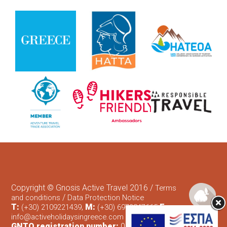
Πρωτοχρονιά
Χριστούγεννα
Rafting
Καγιάκ
Θρησκευτικός τουρισμός
Ενοικίαση Ποδηλάτων
Copyright © Gnosis Active Travel 2016 /
Terms
/
and conditions
Data Protection Notice
T:
,
M:
E:
(+30) 2109221439
(+30) 6972847665
info@activeholidaysingreece.com
GNTO registration number:
0206Ε60000750301 /