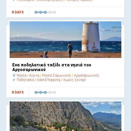
8 DAYS
SAR1bh
Ένα ποδηλατικό ταξίδι στα νησιά του
Αργοσαρωνικού
Νησιά
Αίγινα
Νησιά Σαρωνικού
Αργοσαρωνικός
Ποδηλασία
Island hopping
Χωρίς ξεναγό
8 DAYS
SGR1W2