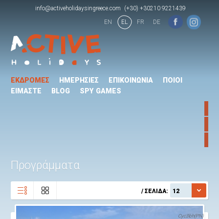
info@activeholidaysingreece.com
(+30) +30210 9221439
EN
EL
FR
DE
ΕΚΔΡΟΜΕΣ
ΗΜΕΡΗΣΙΕΣ
ΕΠΙΚΟΙΝΩΝΙΑ
ΠΟΙΟΙ
ΕΙΜΑΣΤΕ
BLOG
SPY GAMES
Προγράμματα
/ ΣΕΛΙΔΑ:
Cyc3bh(PN)