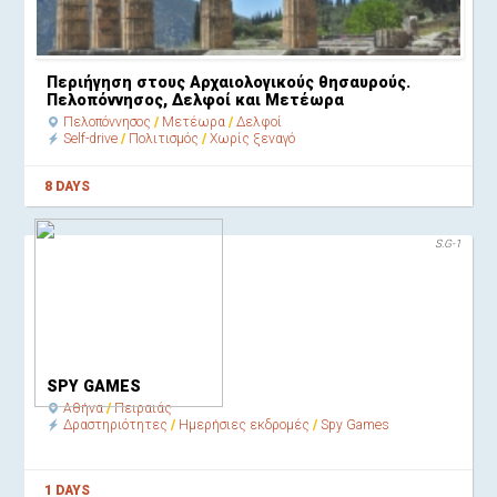
Περιήγηση στους Αρχαιολογικούς θησαυρούς.
Πελοπόννησος, Δελφοί και Μετέωρα
Πελοπόννησος
Μετέωρα
Δελφοί
Self-drive
Πολιτισμός
Χωρίς ξεναγό
8 DAYS
S.G-1
SPY GAMES
Αθήνα
Πειραιάς
Δραστηριότητες
Ημερήσιες εκδρομές
Spy Games
1 DAYS