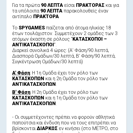
Για τα πρώτα
90 ΛΕΠΤΑ
είσαι
ΠΡΑΚΤΟΡΑΣ
και για
τα υπόλοιπα
90 ΛΕΠΤΑ
παρακολουθείς έναν
αντίπαλο
ΠΡΑΚΤΟΡΑ
Το
SPYGAMES
παίζεται από άτομα ηλικίας 18
έτων τουλάχιστον. Συμμετέχουν 2 ομάδες των 3
ατόμων έκαστη σε ρόλους “
ΚΑΤΑΣΚΟΠΟΙ –
ΑΝΤΙΚΑΤΑΣΚΟΠΟΙ
”.
Διαρκεί συνολικά 4 ώρες: (Α' Φάση/90 λεπτά,
Διασπορά Ομάδων/30 λεπτά, Β' Φάση/90 λεπτά,
Συγκέντρωση Ομάδων/30 λεπτά)
A' Φάση
: Η 1η Ομάδα έχει τον ρόλο των
ΚΑΤΑΣΚΟΠΩΝ
και η 2η Ομάδα τον ρόλο των
ΑΝΤΙΚΑΤΑΣΚΟΠΩΝ
.
B' Φάση
: Η 2η Ομάδα έχει τον ρόλο των
ΚΑΤΑΣΚΟΠΩΝ
και η 1η Ομάδα τον ρόλο των
ΑΝΤΙΚΑΤΑΣΚΟΠΩΝ
.
- Οι συμμετέχοντες πρέπει να φορούν αθλητικά
παπούτσια και ένδυση που να τους επιτρέπει να
βρίσκονται
ΔΙΑΡΚΩΣ
εν κινήσει (στο ΜΕΤΡΟ, στο