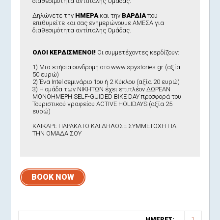
διαθεσιμότητα αντίπαλης Ομάδας.
Δηλώνετε την
ΗΜΕΡΑ
και την
ΒΑΡΔΙΑ
που
επιθυμείτε και σας ενημερώνουμε ΑΜΕΣΑ για
διαθεσιμότητα αντίπαλης Ομάδας.
ΟΛΟΙ ΚΕΡΔΙΣΜΕΝΟΙ!
Οι συμμετέχοντες κερδίζουν:
1) Μια ετήσια συνδρομή στο www.spystories.gr (αξία
50 ευρώ)
2) Ένα Intel σεμινάριο 1ου ή 2 Κύκλου (αξία 20 ευρώ)
3) Η ομάδα των ΝΙΚΗΤΩΝ έχει επιπλέον ΔΩΡΕΑΝ
ΜΟΝΟΗΜΕΡΗ SELF-GUIDED BIKE DAY προσφορά του
Τουριστικού γραφείου ACTIVE HOLIDAYS
(αξία 25
ευρώ)
ΚΛΙΚΑΡΕ ΠΑΡΑΚΑΤΩ ΚΑΙ ΔΗΛΩΣΕ ΣΥΜΜΕΤΟΧΗ ΓΙΑ
ΤΗΝ ΟΜΑΔΑ ΣΟΥ
BOOK NOW
ΗΜΕΡΕΣ:
1