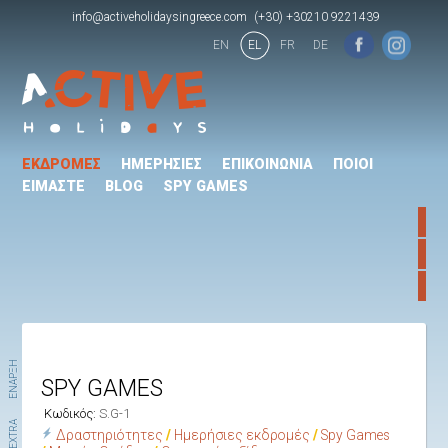
info@activeholidaysingreece.com
(+30) +30210 9221439
EN
EL
FR
DE
ΕΚΔΡΟΜΕΣ
ΗΜΕΡΗΣΙΕΣ
ΕΠΙΚΟΙΝΩΝΙΑ
ΠΟΙΟΙ
ΕΙΜΑΣΤΕ
BLOG
SPY GAMES
ΕΝΑΡΞΗ
SPY GAMES
Κωδικός:
S.G-1
EXTRA
Δραστηριότητες
Ημερήσιες εκδρομές
Spy Games