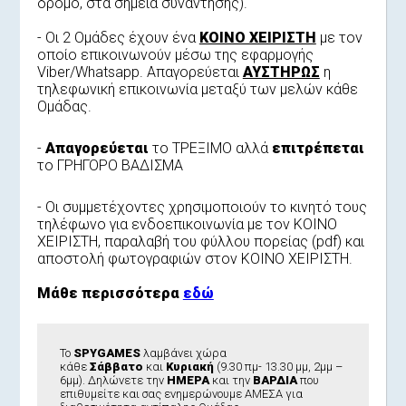
δρόμο, στα σημεία συνάντησης).
- Οι 2 Ομάδες έχουν ένα
ΚΟΙΝΟ ΧΕΙΡΙΣΤΗ
με τον
οποίο επικοινωνούν μέσω της εφαρμογής
Viber/Whatsapp. Aπαγορεύεται
ΑΥΣΤΗΡΩΣ
η
τηλεφωνική επικοινωνία μεταξύ των μελών κάθε
Ομάδας.
-
Απαγορεύεται
το ΤΡΕΞΙΜΟ αλλά
επιτρέπεται
το ΓΡΗΓΟΡΟ ΒΑΔΙΣΜΑ
- Οι συμμετέχοντες χρησιμοποιούν το κινητό τους
τηλέφωνο για ενδοεπικοινωνία με τον ΚΟΙΝO
ΧΕΙΡΙΣΤΗ, παραλαβή του φύλλου πορείας (pdf) και
αποστολή φωτογραφιών στον ΚΟΙΝΟ ΧΕΙΡΙΣΤΗ.
Μάθε περισσότερα
εδώ
Το
SPYGAMES
λαμβάνει χώρα
κάθε
Σάββατο
και
Κυριακή
(9.30 πμ- 13.30 μμ, 2μμ –
6μμ). Δηλώνετε την
ΗΜΕΡΑ
και την
ΒΑΡΔΙΑ
που
επιθυμείτε και σας ενημερώνουμε ΑΜΕΣΑ για