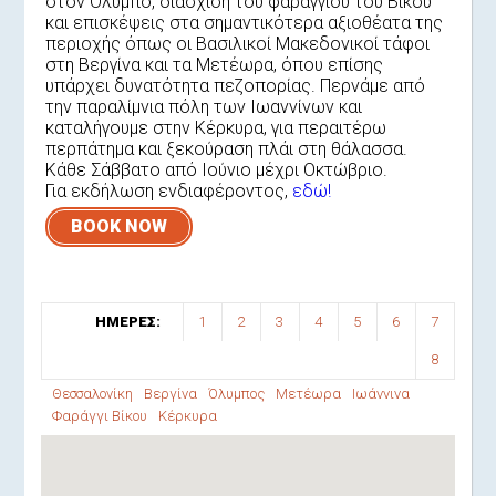
στον Όλυμπο, διάσχιση του φαραγγιού του Βίκου
και επισκέψεις στα σημαντικότερα αξιοθέατα της
περιοχής όπως οι Βασιλικοί Μακεδονικοί τάφοι
στη Βεργίνα και τα Μετέωρα, όπου επίσης
υπάρχει δυνατότητα πεζοπορίας. Περνάμε από
την παραλίμνια πόλη των Ιωαννίνων και
καταλήγουμε στην Κέρκυρα, για περαιτέρω
περπάτημα και ξεκούραση πλάι στη θάλασσα.
Κάθε Σάββατο από Ιούνιο μέχρι Οκτώβριο.
Για εκδήλωση ενδιαφέροντος,
εδώ!
BOOK NOW
ΗΜΕΡΕΣ:
1
2
3
4
5
6
7
8
Θεσσαλονίκη
Βεργίνα
Όλυμπος
Μετέωρα
Ιωάννινα
Φαράγγι Βίκου
Κέρκυρα