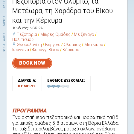
ΠΡΟΓΡΑΜΜΑ
Πεζοπορία στον Όλυμπο, τα
Μετέωρα, τη Χαράδρα του Βίκου
ΧΑΡΤΗΣ
και την Κέρκυρα
Κωδικός:
NGR 2A
Πεζοπορία
Μικρές Ομάδες
Με ξεναγό
ΦΩΤΟΓΡΑΦΙΕΣ
Πολιτισμός
Θεσσαλονίκη
Βεργίνα
Όλυμπος
Μετέωρα
Ιωάννινα
Φαράγγι Βίκου
Κέρκυρα
BOOK NOW
ΔΙΑΡΚΕΙΑ:
ΒΑΘΜΟΣ ΔΥΣΚΟΛΙΑΣ:
8 ΗΜΕΡΕΣ
ΠΡΟΓΡΑΜΜΑ
Ένα οκταήμερο πεζοπορικό και μορφωτικό ταξίδι
για μικρές ομάδες 5-8 ατόμων, στη Βόρια Ελλάδα.
Το ταξίδι περιλαμβάνει, μεταξύ άλλων, ανάβαση