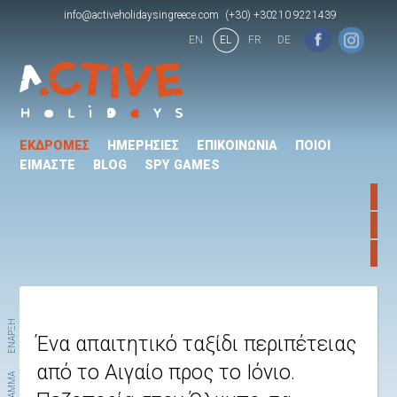
info@activeholidaysingreece.com
(+30) +30210 9221439
EN
EL
FR
DE
ΕΚΔΡΟΜΕΣ
ΗΜΕΡΗΣΙΕΣ
ΕΠΙΚΟΙΝΩΝΙΑ
ΠΟΙΟΙ
ΕΙΜΑΣΤΕ
BLOG
SPY GAMES
ΕΝΑΡΞΗ
Ένα απαιτητικό ταξίδι περιπέτειας
από το Αιγαίο προς το Ιόνιο.