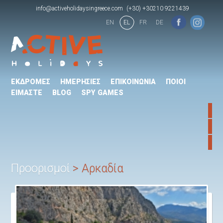
info@activeholidaysingreece.com
(+30) +30210 9221439
EN
EL
FR
DE
ΕΚΔΡΟΜΕΣ
ΗΜΕΡΗΣΙΕΣ
ΕΠΙΚΟΙΝΩΝΙΑ
ΠΟΙΟΙ
ΕΙΜΑΣΤΕ
BLOG
SPY GAMES
Προορισμοί
Αρκαδία