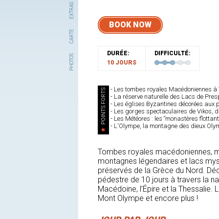
EXTRAS
BOOK NOW
CARTE
DURÉE:
DIFFICULTÉ:
PHOTOS
10 JOURS
- Les tombes royales Macédoniennes à
POINTS FORTS
- La réserve naturelle des Lacs de Pres
- Les églises Byzantines décorées aux 
- Les gorges spectaculaires de Vikos, d
- Les Météores : les ‘’monastères flottan
- L'Olympe, la montagne des dieux Oly
Tombes royales macédoniennes, mon
montagnes légendaires et lacs myst
préservés de la Grèce du Nord. Déc
pédestre de 10 jours à travers la na
Macédoine, l’Épire et la Thessalie. 
Mont Olympe et encore plus !