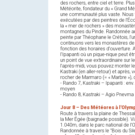
des rochers, entre ciel et terre. Plu
Météorite, fondateur du « Grand Mé
une communauté plus vaste. Nous v
exécutées par des peintres de l’Éco
la « mer de rochers » des monastères
montagnes du Pinde. Randonnée au m
peinte par Théophane le Crétois, l'u
continuons vers les monastères de 
fonction des horaires d'ouverture.
l'Ipapanti où un pique-nique peut ê
un point de vue extraordinaire sur 
l’après-midi, vous pouvez monter l
Kastraki (en aller-retour) et après,
rocher de Marmaro (= « Marbre »), qu
- Rando 7, Kastraki – Ipapanti : e
moyen
- Rando 8, Kastraki – Agio Pnevm
Jour 8 – Des Météores à l'Olym
Route à travers la plaine de Thessa
la Mer Égée (baignade possible). Via
1.040m, dans le parc national de l'
Randonnée à travers le "Bois du Sil