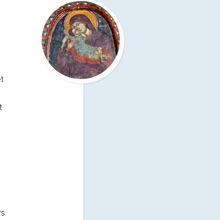
t
a
t
ys.