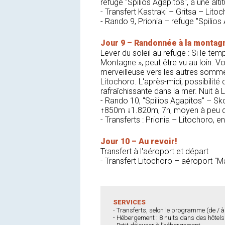
refuge "Spilios Agapitos", à une alt
- Transfert Kastraki – Gritsa – Lito
- Rando 9, Prionia – refuge "Spilio
Jour 9 – Randonnée à la montag
Lever du soleil au refuge : Si le t
Montagne », peut être vu au loin.
merveilleuse vers les autres sommet
Litochoro. L'après-midi, possibilité
rafraîchissante dans la mer. Nuit à 
- Rando 10, "Spilios Agapitos" – Sko
↑850m ↓1.820m, 7h, moyen à peu di
- Transferts : Prionia – Litochoro, 
Jour 10 – Au revoir!
Transfert à l'aéroport et départ
- Transfert Litochoro – aéroport "
SERVICES
- Transferts, selon le programme (de / à
- Hébergement : 8 nuits dans des hôtels 2