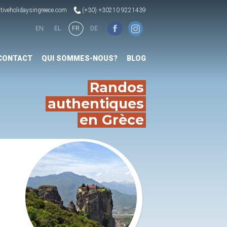
tiveholidaysingreece.com
(+30) +30210 9221439
EN
EL
FR
DE
CONTACT
QUI SOMMES-NOUS?
BLOG
Randos
authentiques
en Grèce