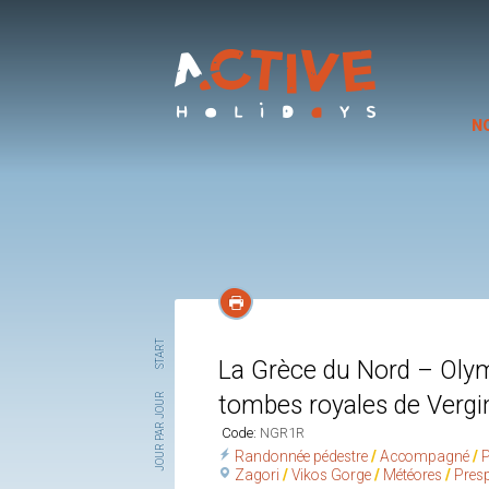
N
START
La Grèce du Nord – Olymp
tombes royales de Vergi
JOUR PAR JOUR
Code:
NGR1R
Randonnée pédestre
Accompagné
P
Zagori
Vikos Gorge
Météores
Pres