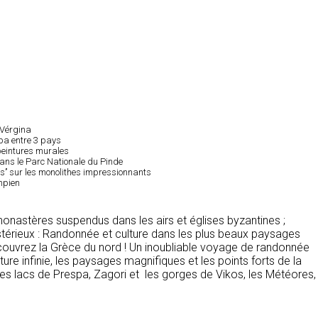
 Vérgina
pa entre 3 pays
peintures murales
ans le Parc Nationale du Pinde
ts’’ sur les monolithes impressionnants
mpien
astères suspendus dans les airs et églises byzantines ;
érieux : Randonnée et culture dans les plus beaux paysages
ouvrez la Grèce du nord ! Un inoubliable voyage de randonnée
ture infinie, les paysages magnifiques et les points forts de la
Les lacs de Prespa, Zagori et les gorges de Vikos, les Météores, 