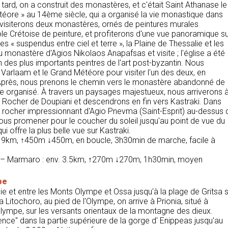
s tard, on a construit des monastères, et c'était Saint Athanase le
téore » au 14ème siècle, qui a organisé la vie monastique dans
isiterons deux monastères, ornés de peintures murales
le Crétoise de peinture, et profiterons d'une vue panoramique su
 « suspendus entre ciel et terre », la Plaine de Thessalie et les
onastère d'Agios Nikolaos Anapafsas et visite ; l'église a été
n des plus importants peintres de l'art post-byzantin. Nous
Varlaam et le Grand Météore pour visiter l'un des deux, en
 Après, nous prenons le chemin vers le monastère abandonné de
tre organisé. À travers un paysages majestueux, nous arriverons 
le Rocher de Doupiani et descendrons en fin vers Kastraki. Dans
e rocher impressionnant d'Agio Pnevma (Saint-Esprit) au-dessus 
 vous promener pour le coucher du soleil jusqu'au point de vue du
i offre la plus belle vue sur Kastraki.
nv. 9km, ↑450m ↓450m, en boucle, 3h30min de marche, facile à
a – Marmaro : env. 3.5km, ↑270m ↓270m, 1h30min, moyen
pe
lie et entre les Monts Olympe et Ossa jusqu'à la plage de Gritsa 
 Litochoro, au pied de l'Olympe, on arrive à Prionia, situé à
Olympe, sur les versants orientaux de la montagne des dieux.
ence" dans la partie supérieure de la gorge d' Enippeas jusqu'au