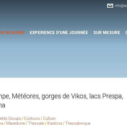
info@ac
OS SEJOURS
EXPERIENCE D'UNE JOURNÉE
SUR MESURE
e, Météores, gorges de Vikos, lacs Prespa,
na
etits Groups
Ecotours
Culture
pa
Macedoine
Thessalie
Kastoria
Thessalonique