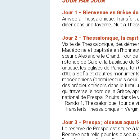
JOUR PAR JOUR
Jour 1 – Bienvenue en Grèce du
Arrivée à Thessalonique. Transfert à 
dîner dans une taverne. Nuit à Thes
Jour 2 – Thessalonique, la capi
Visite de Thessalonique, deuxième 
Macédoine et baptisée en l'honneur
sœur d'Alexandre le Grand. Tour de la 
rotonde de Galère, la basilique de
antique, les églises de Panagia ton 
d'Agia Sofia et d'autres monuments
macédoniens (parmi lesquels celui d
des précieux trésors dans le tumul
qui traverse le nord de la Grèce, apr
national de Prespa. 2 nuits dans le
- Rando 1, Thessalonique, tour de vi
- Transferts Thessalonique – Vergin
Jour 3 – Prespa ; oiseaux aquat
La réserve de Prespa est située à la
Réserve naturelle pour les oiseaux a