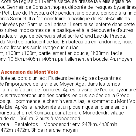
côté de l'église du 19ème siècle, se dresse la vieille église de
 ou Germain de Constantinople), décorée de fresques byzantines
 le Petit Lac de Prespa, a été pendant une courte période à la fin 
res Samuel. Il a fait construire la basilique de Saint-Achilleios
, enlevées par Samuel de Larissa ; il sera aussi enterré dans cette
 les ruines imposantes de la basilique et à la découverte d'autres
rades, village de pêcheurs situé sur le Grand Lac de Prespa.
e du Nord se partagent ce lac. En bateau ou en randonnée, nous
s de fresques sur le rivage sud du lac.
5km, ↑100m ↓100m, partiellement en boucle, 1h30min, facile
 env. 10.5km,↑405m ↓405m, partiellement en boucle, 4h, moyen
c. Ascension du Mont Voio
située au bord d'un lac : Plusieurs belles églises byzantines
 l'importance de la ville au Moyen Age ; dans les temps
 la manufacture de fourrures. Après la visite de l'église byzantine
nous traverserons une des parties les plus isolées de la Grèce.
ofos qu'il commence le chemin vers Ailias, le sommet du Mont Vo
 Élie. Après la randonnée et un pique-nique en pleine air, on
r Eptachori et Konitsa, pour atteindre Monodendri, village
ltitude de 1060 m. 2 nuits à Monodendri
toria – Pentalofos – Monodendri : env. 242km, 4h30min
m, ↑472m ↓472m, 3h de marche, moyen