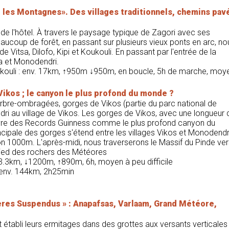
e les Montagnes». Des villages traditionnels, chemins pav
e l'hôtel. À travers le paysage typique de Zagori avec ses
aucoup de forêt, en passant sur plusieurs vieux ponts en arc, no
de Vitsa, Dilofo, Kipi et Koukouli. En passant par l'entrée de la
a et Monodendri.
ukouli : env. 17km, ↑950m ↓950m, en boucle, 5h de marche, moy
Vikos ; le canyon le plus profond du monde ?
rbre-ombragées, gorges de Vikos (partie du parc national de
ri au village de Vikos. Les gorges de Vikos, avec une longueur 
Livre des Records Guinness comme le plus profond canyon du
incipale des gorges s'étend entre les villages Vikos et Monodendr
on 1000m. L'après-midi, nous traverserons le Massif du Pinde ver
u pied des rochers des Météores
13.3km, ↓1200m, ↑890m, 6h, moyen à peu difficile
: env. 144km, 2h25min
ères Suspendus » : Anapafsas, Varlaam, Grand Météore,
 établi leurs ermitages dans des grottes aux versants verticales