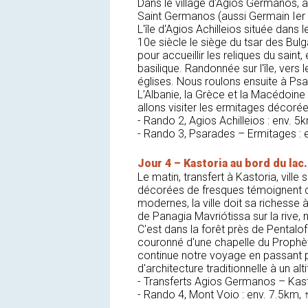
Dans le village d'Agios Germanos, à 
Saint Germanos (aussi Germain Ier
L'île d'Agios Achilleios située dans
10e siècle le siège du tsar des Bulga
pour accueillir les reliques du saint
basilique. Randonnée sur l'île, vers
églises. Nous roulons ensuite à Psa
L’Albanie, la Grèce et la Macédoin
allons visiter les ermitages décorée
- Rando 2, Agios Achilleios : env. 
- Rando 3, Psarades – Ermitages :
Jour 4 – Kastoria au bord du la
Le matin, transfert à Kastoria, ville 
décorées de fresques témoignent de
modernes, la ville doit sa richesse à
de Panagia Mavriótissa sur la rive, 
C'est dans la forêt près de Pental
couronné d'une chapelle du Prophète
continue notre voyage en passant pa
d'architecture traditionnelle à un a
- Transferts Agios Germanos – Kas
- Rando 4, Mont Voio : env. 7.5k