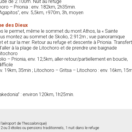
itude de 2.100m. Nuit au refuge
choro – Prionia : env. 182km, 2h35min.
s Agapitos", env. 5,5km, ↑970m, 3h, moyen
ne des Dieux
emps le permet, même le sommet du mont Athos, la « Sainte
 Vous montez au sommet de Skolio, 2.912m ; vue panoramique
 et sur la mer. Retour au refuge et descente à Prionia. Transfert
 d'aller à la plage de Litochoro et de prendre une baignade
Litochoro
lio – Prionia, env. 12,5km, aller-retour/partiellement en boucle,
fficile
env. 19km, 35min ; Litochoro – Gritsa – Litochoro : env. 16km, 15
Makedonia” : environ 120km, 1h25min.
 l’aéroport de Thessalonique)
 ou 3 étoiles ou pensions traditionnels, 1 nuit dans le refuge