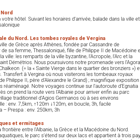
 Nord
votre hôtel. Suivant les horaires d’arrivée, balade dans la ville et
salonique
tale du Nord. Les tombes royales de Vergina
ville de Grèce après Athènes, fondée par Cassandre de
 de sa femme, Thessaloniqué, fille de Philippe II de Macédoine e
ville: les remparts de la ville byzantine, l'Acropole, l'Arc et la
 Saint Démétrios. Nous poursuivons notre promenade vers l'Agor
Chalkeon (= la « Sainte Vierge dans le quartier des bronziers ») e
. Transfert à Vergina où nous visiterons les tombeaux royaux
e Philippe II, père d'Alexandre le Grand) ; magnifique exposition
us réaménagé. Notre voyages continue sur l'autoroute d'Egnatia
ès on prend la route vers l'Albanie pour arriver enfin au parc
 village traditionnel d'Agios Germanos où à ses environs
lle : env. 7,5km, ↑120m ↓120m, en boucle, 3h, facile
a – Prespa : env. 250km, 3h
iques et ermitages
 frontière entre l'Albanie, la Grèce et la Macédoine du Nord.
quatiques, le parc s’étend sur deux lacs et appartient à trois pa