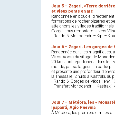
Jour 5 – Zagori, «Terre derrièr
et vieux ponts en arc
Randonnée en boucle, directement d
formations de rocher bizarres et be
atteignons les villages traditionnels 
Gorge, nous remonterons vers Vits
- Rando 5, Monodendri – Kipi – Ko
Jour 6 – Zagori. Les gorges de 
Randonnée dans les magnifiques, a
Vikos-Aoos) du village de Monodend
20 km, sont répertoriées dans le 
monde, par sa largeur. La partie pr
et présente une profondeur d'envir
la Thessalie. 2 nuits à Kastraki, a
- Rando 6, Gorges de Vikos : env. 
- Transfert Monodendri – Kastraki 
Jour 7 – Météora, les « Monast
Ipapanti, Agio Pnevma
À Météora, les premiers ermites ont