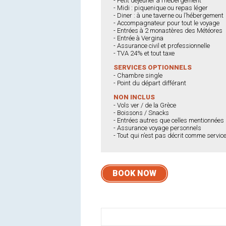
- Petit déjeuner à l’hébergement
- Midi : piquenique ou repas léger
- Diner : à une taverne ou l’hébergement
- Accompagnateur pour tout le voyage
- Entrées à 2 monastères des Météores
- Entrée à Vergina
- Assurance civil et professionnelle
- TVA 24% et tout taxe
SERVICES
OPTIONNELS
- Chambre single
- Point du départ différant
NON INCLUS
- Vols ver / de la Grèce
- Boissons / Snacks
- Entrées autres que celles mentionnées
- Assurance voyage personnels
- Tout qui n’est pas décrit comme service
BOOK NOW