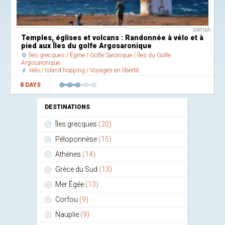
SAR1bh
Temples, églises et volcans : Randonnée à vélo et à
pied aux Îles du golfe Argosaronique
Îles grecques
Égine
Golfe Saronique
Îles du Golfe
Argosaronique
Vélo
Island hopping
Voyages en liberté
8 DAYS
DESTINATIONS
Îles grecques
(20)
Péloponnèse
(15)
Athènes
(14)
Grèce du Sud
(13)
Mer Égée
(13)
Corfou
(9)
Nauplie
(9)