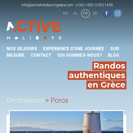
info@activeholidaysingreece.com
(+30) +30210 9221439
EN
EL
FR
DE
NOS SEJOURS
EXPERIENCE D'UNE JOURNÉE
SUR
MESURE
CONTACT
QUI SOMMES-NOUS?
BLOG
Randos
authentiques
en Grèce
Destinations
Poros