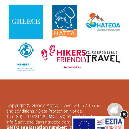
Copyright © Gnosis Active Travel 2016 /
Terms
/
and conditions
Data Protection Notice
T:
,
M:
E:
(+30) 2109221439
(+30) 6972847665
info@activeholidaysingreece.com
GNTO registration number:
0206Ε60000750301 /