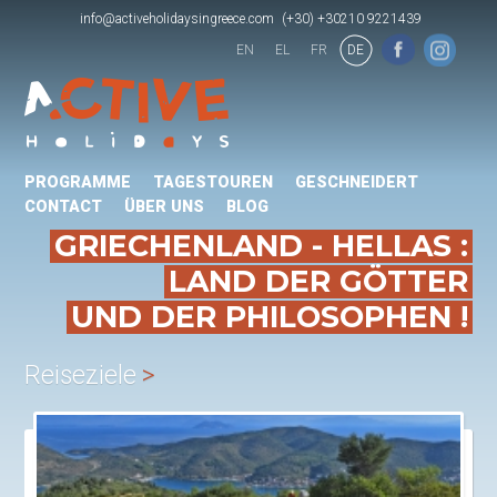
info@activeholidaysingreece.com
(+30) +30210 9221439
EN
EL
FR
DE
PROGRAMME
TAGESTOUREN
GESCHNEIDERT
CONTACT
ÜBER UNS
BLOG
GRIECHENLAND - HELLAS :
LAND DER GÖTTER
UND DER PHILOSOPHEN !
Reiseziele